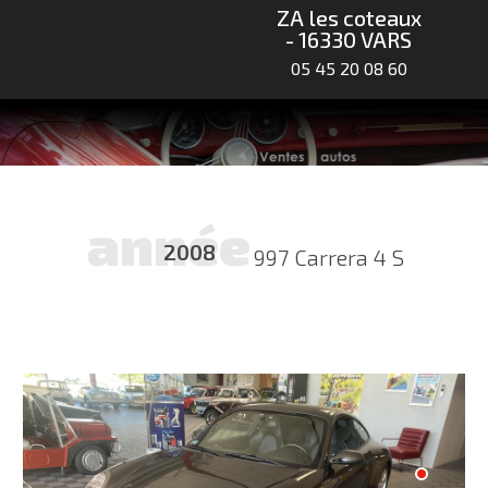
ZA les coteaux
- 16330 VARS
05 45 20 08 60
année
2008
997 Carrera 4 S