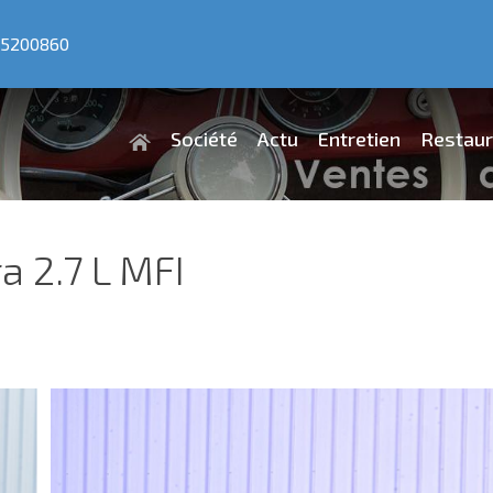
5200860
Société
Actu
Entretien
Restaur
a 2.7 L MFI