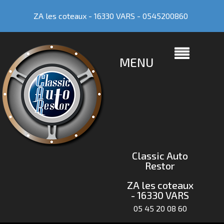
ZA les coteaux - 16330 VARS -
0545200860
MENU
Classic Auto
Restor
ZA les coteaux
- 16330 VARS
05 45 20 08 60