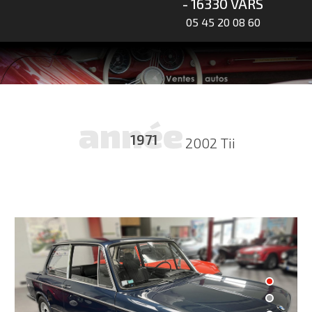
- 16330 VARS
05 45 20 08 60
année
1971
2002 Tii