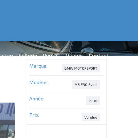
ation
Sellerie
Ventes
Vidéos
Contact
Marque:
BMW MOTORSPORT
Modèle:
M3 E30 Evo II
Année:
1988
Prix:
Vendue