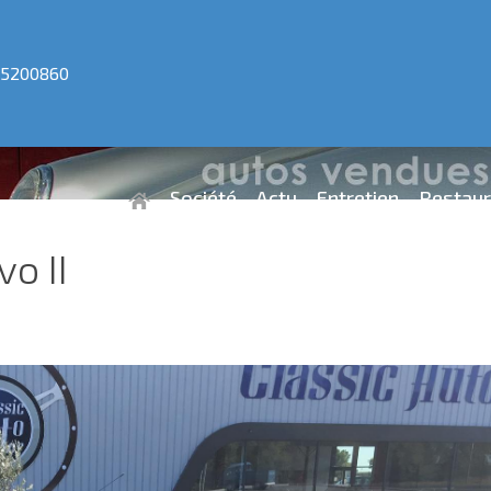
5200860
Société
Actu
Entretien
Restaur
o II