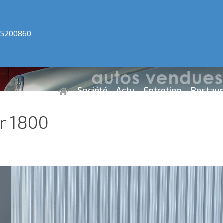
5200860
Société
Actu
Entretien
Restaur
r 1800