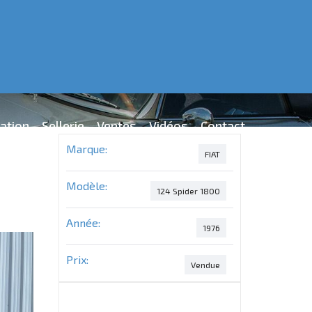
ation
Sellerie
Ventes
Vidéos
Contact
Marque:
FIAT
Modèle:
124 Spider 1800
Année:
1976
Prix:
Vendue