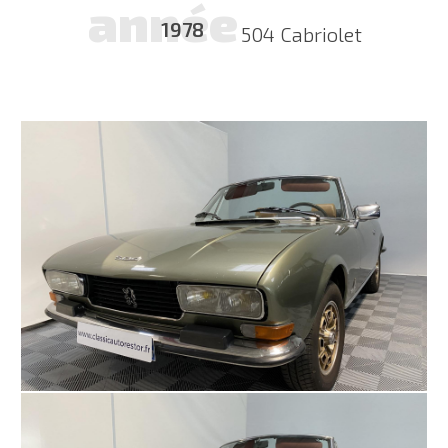
année
1978
504 Cabriolet